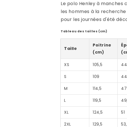
Le polo Henley à manches co
les hommes à la recherche 
pour les journées d'été déc
Tableau des tailles (cm)
Poitrine
Ép
Taille
(cm)
(c
XS
105,5
44
S
109
44
M
114,5
47
L
119,5
49
XL
124,5
51
2XL
129,5
53