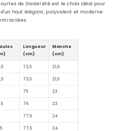
urtes de Daniel été est le choix idéal pour
d'un haut élégant, polyvalent et moderne
ontractées.
aules
Longueur
Manche
m)
(cm)
(cm)
,5
72,5
21,5
,5
73,5
21,5
75
23
,5
76
23
77,5
24
,5
77,5
24