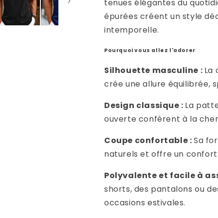
tenues élégantes du quotidi
épurées créent un style dé
intemporelle.
Pourquoi vous allez l'adorer
Silhouette masculine :
La 
crée une allure équilibrée, 
Design classique :
La patt
ouverte confèrent à la che
Coupe confortable :
Sa fo
naturels et offre un confor
Polyvalente et facile à as
shorts, des pantalons ou d
occasions estivales.