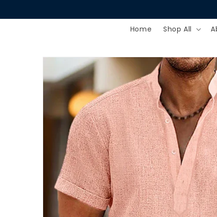
Skip to
content
Home
Shop All
A
Skip to
product
information