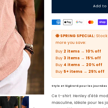
Add to 
🐝 SPRING SPECIAL:
Stock 
more you save:
Buy
2 items
→
10% off
Buy
3 items
→
15% off
Buy
4 items
→
20% off
Buy
5+ items
→
25% off
Style et légèreté pour les journées
Ce t-shirt Henley d'été mo
masculine, idéale pour les j