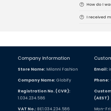
How do I wa
I received 
Company Information
Custom
Store Name:
Milanni Fashion
Email:
i
Company Name:
Globify
Phone:
Registration No. (CVR):
Custom
1.034.234.586
(AEST)
VAT No.:
BE1.034.234.586
Mon-Fri